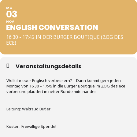
MO
03
NOV
ENGLISH CONVERSATION
16:30 - 17:45 IN DER BURGER BOUTIQUE (2.OG DES
ECE)
Veranstaltungsdetails
Wollt ihr euer Englisch verbessern? – Dann kommt gern jeden
Montag von 16:30 – 17:45 in die Burger Boutique im 2.OG des ece
vorbei und plaudert in netter Runde miteinander.
Leitung: Waltraud Butler
Kosten: Freiwillige Spende!