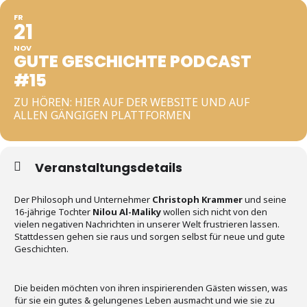
FR
21
NOV
GUTE GESCHICHTE PODCAST
#15
ZU HÖREN: HIER AUF DER WEBSITE UND AUF
ALLEN GÄNGIGEN PLATTFORMEN
Veranstaltungsdetails
Der Philosoph und Unternehmer
Christoph Krammer
und seine
16-jährige Tochter
Nilou Al-Maliky
wollen sich nicht von den
vielen negativen Nachrichten in unserer Welt frustrieren lassen.
Stattdessen gehen sie raus und sorgen selbst für neue und gute
Geschichten.
Die beiden möchten von ihren inspirierenden Gästen wissen, was
für sie ein gutes & gelungenes Leben ausmacht und wie sie zu