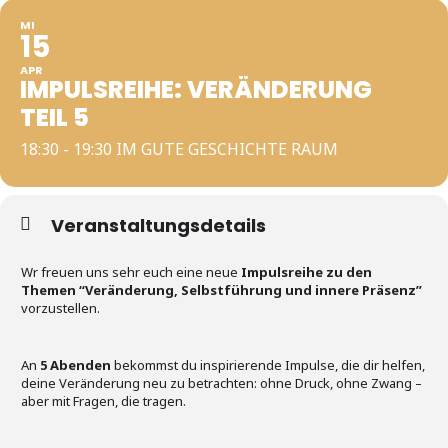
MI
15
APR
IMPULSREIHE: VERÄNDERUNG
TEIL 5
18:30 - 19:30 IM GUTE GESCHICHTE RAUM
Veranstaltungsdetails
Wr freuen uns sehr euch eine neue
Impulsreihe zu den
Themen “Veränderung, Selbstführung und innere Präsenz”
vorzustellen.
An
5 Abenden
bekommst du inspirierende Impulse, die dir helfen,
deine Veränderung neu zu betrachten: ohne Druck, ohne Zwang –
aber mit Fragen, die tragen.