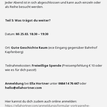
Jeder Abend ist in sich abgeschlossen und kann auch einzeln oder
als Reihe besucht werden.
Teil 5: Was trägst du weiter?
Datum:
Mi 25.03. 18:30 – 19:30
Ort:
Gute Geschichte Raum
(ece Eingang gegenüber Bahnhof
Kapfenberg)
Teilnahmekosten:
Freiwillige Spende
(Preisempfehlung € 10 oder
wie es für dich passt!)
Anmeldung
bei
Ella Hortner
unter
0664 14 76 447
oder
hello@ellahortner.com
Hier kannst du dich zudem auch online anmelden:
https://ellahortner.com/anmeldungsformular-vortragreihe-