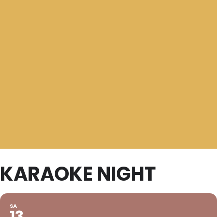
KARAOKE NIGHT
SA
13