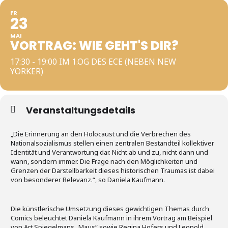
FR
23
MAI
VORTRAG: WIE GEHT'S DIR?
17:30 - 19:00 IM 1.OG DES ECE (NEBEN NEW
YORKER)
Veranstaltungsdetails
„Die Erinnerung an den Holocaust und die Verbrechen des
Nationalsozialismus stellen einen zentralen Bestandteil kollektiver
Identität und Verantwortung dar. Nicht ab und zu, nicht dann und
wann, sondern immer. Die Frage nach den Möglichkeiten und
Grenzen der Darstellbarkeit dieses historischen Traumas ist dabei
von besonderer Relevanz.“, so Daniela Kaufmann.
Die künstlerische Umsetzung dieses gewichtigen Themas durch
Comics beleuchtet Daniela Kaufmann in ihrem Vortrag am Beispiel
von Art Spiegelmans „Maus“ sowie Regina Hofers und Leopold