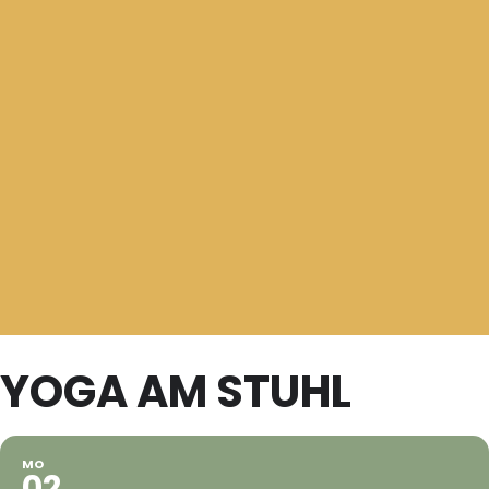
YOGA AM STUHL
MO
02