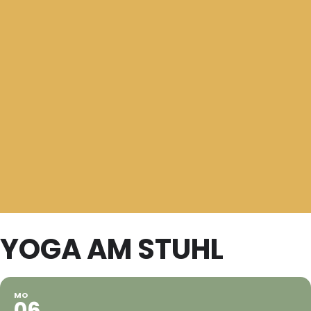
YOGA AM STUHL
MO
06