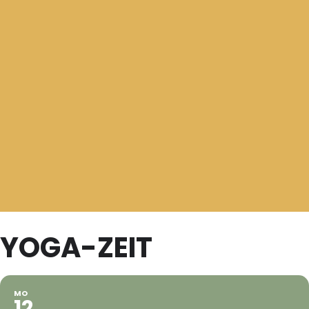
YOGA-ZEIT
MO
12