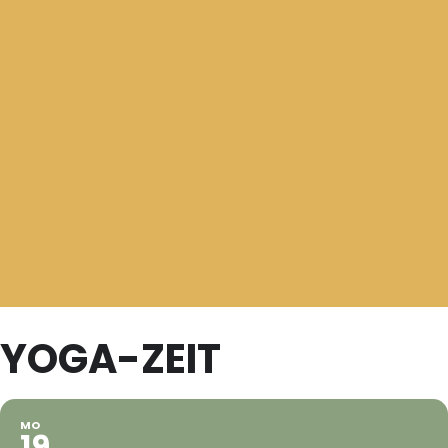
YOGA-ZEIT
MO
19